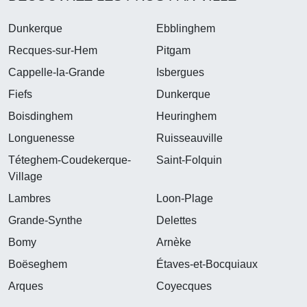
Dunkerque
Ebblinghem
Recques-sur-Hem
Pitgam
Cappelle-la-Grande
Isbergues
Fiefs
Dunkerque
Boisdinghem
Heuringhem
Longuenesse
Ruisseauville
Téteghem-Coudekerque-
Saint-Folquin
Village
Lambres
Loon-Plage
Grande-Synthe
Delettes
Bomy
Arnèke
Boëseghem
Étaves-et-Bocquiaux
Arques
Coyecques