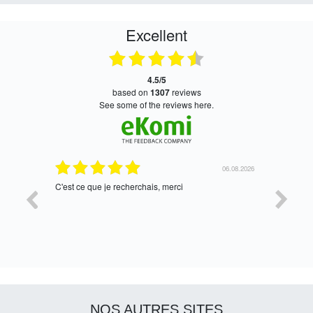
Excellent
4.5/5
based on
1307
reviews
see some of the reviews here.
06.08.2026
05.08.2026
tres bien
Satisfait,
NOS AUTRES SITES