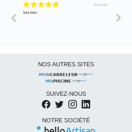
06.08.2026
05.08.2026
tres bien
Satisfait,
NOS AUTRES SITES
MON
CARRELEUR
MA
PISCINE
SUIVEZ-NOUS
NOTRE SOCIÉTÉ