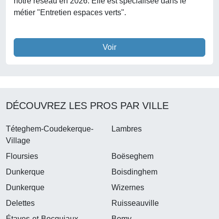
notre réseau en 2026. Elle est spécialisée dans le
métier "Entretien espaces verts".
Voir
DÉCOUVREZ LES PROS PAR VILLE
Téteghem-Coudekerque-
Lambres
Village
Floursies
Boëseghem
Dunkerque
Boisdinghem
Dunkerque
Wizernes
Delettes
Ruisseauville
Étaves-et-Bocquiaux
Bomy