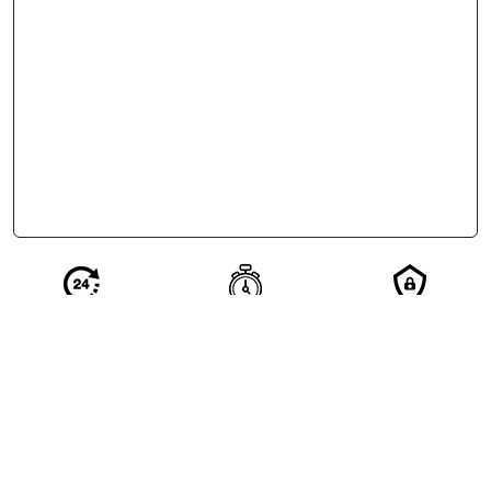
Réponse en 24
Votre demande
Vos
h de nos
qualifiée en 2
coordonnées
partenaires
minutes
restent
confidentielles
Excellent