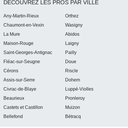
DÉCOUVREZ LES PROS PAR VILLE
Any-Martin-Rieux
Orthez
Chaumont-en-Vexin
Wasigny
La Mure
Abidos
Maison-Rouge
Laigny
Saint-Georges-Antignac
Pailly
Fléac-sur-Seugne
Doue
Cérons
Riscle
Assis-sur-Serre
Dohem
Civrac-de-Blaye
Luppé-Violles
Beaurieux
Pronleroy
Castets et Castillon
Muizon
Bellefond
Bétracq