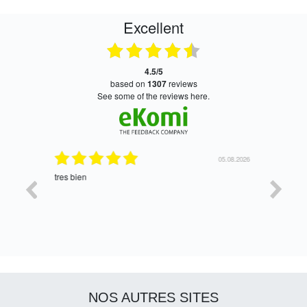
Excellent
4.5/5
based on
1307
reviews
see some of the reviews here.
06.08.2026
05.08.2026
tres bien
Satisfait,
NOS AUTRES SITES