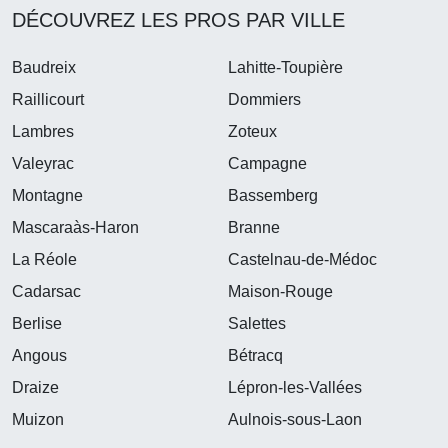
DÉCOUVREZ LES PROS PAR VILLE
Baudreix
Lahitte-Toupière
Raillicourt
Dommiers
Lambres
Zoteux
Valeyrac
Campagne
Montagne
Bassemberg
Mascaraàs-Haron
Branne
La Réole
Castelnau-de-Médoc
Cadarsac
Maison-Rouge
Berlise
Salettes
Angous
Bétracq
Draize
Lépron-les-Vallées
Muizon
Aulnois-sous-Laon