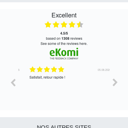
Excellent
4.5/5
based on
1308
reviews
see some of the reviews here.
05.08.2026
05.08.2026
Satisfait, retour rapide !
oui, merc
NOS AUTRES SITES