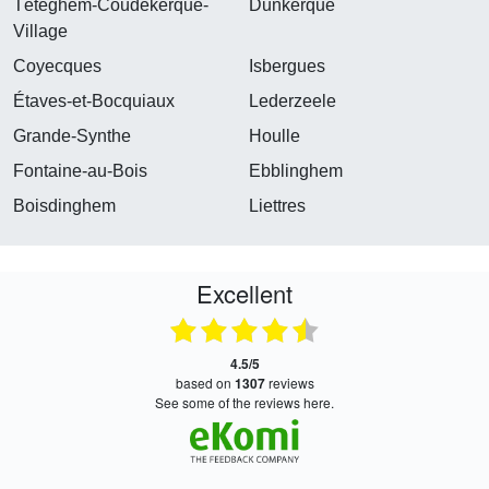
Téteghem-Coudekerque-
Dunkerque
Village
Coyecques
Isbergues
Étaves-et-Bocquiaux
Lederzeele
Grande-Synthe
Houlle
Fontaine-au-Bois
Ebblinghem
Boisdinghem
Liettres
Excellent
4.5/5
based on
1307
reviews
see some of the reviews here.