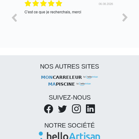
06.08.2026
05.08
ais, merci
tres bien
NOS AUTRES SITES
MON
CARRELEUR
MA
PISCINE
SUIVEZ-NOUS
NOTRE SOCIÉTÉ