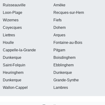
Ruisseauville
Arnèke
Loon-Plage
Recques-sur-Hem
Wizernes
Fiefs
Coyecques
Dohem
Liettres
Arques
Houlle
Fontaine-au-Bois
Cappelle-la-Grande
Pitgam
Dunkerque
Boisdinghem
Saint-Folquin
Ebblinghem
Heuringhem
Dunkerque
Dunkerque
Grande-Synthe
Wallon-Cappel
Lambres