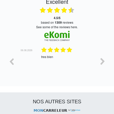
Excellent
4.5/5
based on
1309
reviews
see some of the reviews here.
06.08.2026
05.08.2026
tres bien
Satisfait,
NOS AUTRES SITES
MON
CARRELEUR