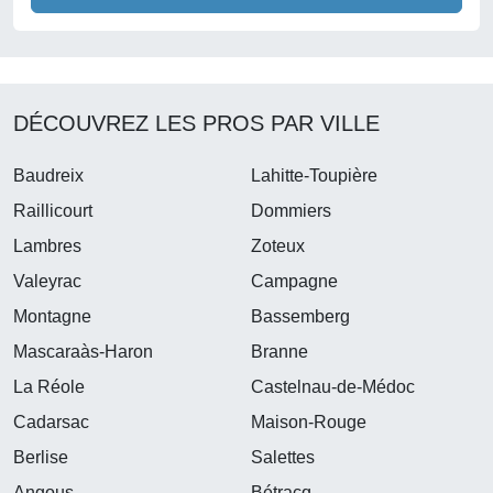
DÉCOUVREZ LES PROS PAR VILLE
Baudreix
Lahitte-Toupière
Raillicourt
Dommiers
Lambres
Zoteux
Valeyrac
Campagne
Montagne
Bassemberg
Mascaraàs-Haron
Branne
La Réole
Castelnau-de-Médoc
Cadarsac
Maison-Rouge
Berlise
Salettes
Angous
Bétracq