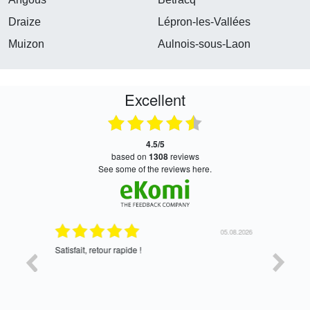
Draize
Lépron-les-Vallées
Muizon
Aulnois-sous-Laon
Excellent
4.5/5
based on
1308
reviews
see some of the reviews here.
05.08.2026
05.08.2026
Satisfait, retour rapide !
oui, merc