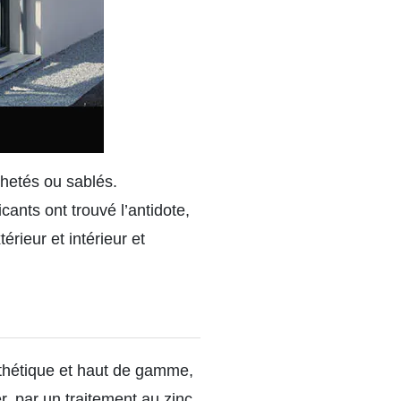
chetés ou sablés.
cants ont trouvé l’antidote,
érieur et intérieur et
sthétique et haut de gamme,
er, par un traitement au zinc