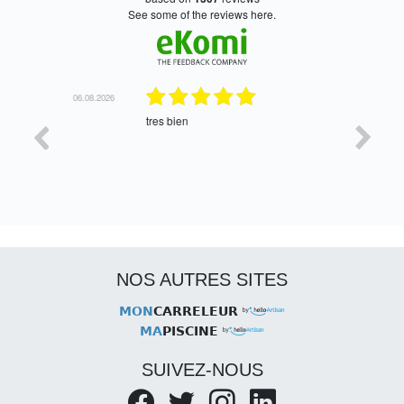
see some of the reviews here.
06.08.2026
05.08.2026
tres bien
Satisfait,
NOS AUTRES SITES
MON
CARRELEUR
MA
PISCINE
SUIVEZ-NOUS