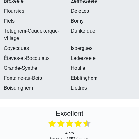
Broxeele
Zermezeele
Floursies
Delettes
Fiefs
Bomy
Téteghem-Coudekerque-
Dunkerque
Village
Coyecques
Isbergues
Étaves-et-Bocquiaux
Lederzeele
Grande-Synthe
Houlle
Fontaine-au-Bois
Ebblinghem
Boisdinghem
Liettres
Excellent
4.5/5
based on
1307
reviews