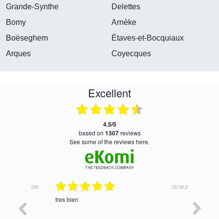
Grande-Synthe
Delettes
Bomy
Arnèke
Boëseghem
Étaves-et-Bocquiaux
Arques
Coyecques
Excellent
4.5/5
based on
1307
reviews
see some of the reviews here.
06.08.2026
05.08.2026
tres bien
Satisfait,